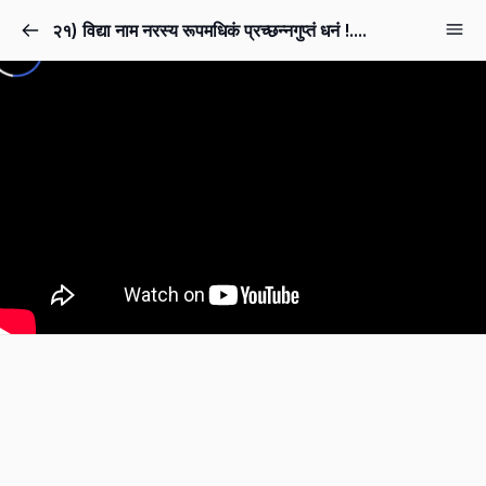
२१) विद्या नाम नरस्य रूपमधिकं प्रच्छन्नगुप्तं धनं !....